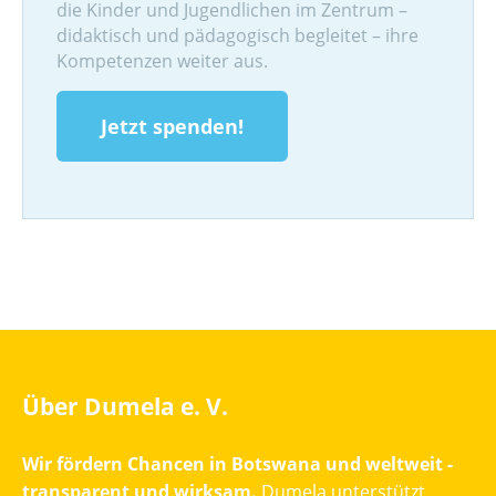
die Kinder und Jugendlichen im Zentrum –
didaktisch und pädagogisch begleitet – ihre
Kompetenzen weiter aus.
Jetzt spenden!
Über Dumela e. V.
Wir fördern Chancen in Botswana und weltweit -
transparent und wirksam.
Dumela unterstützt