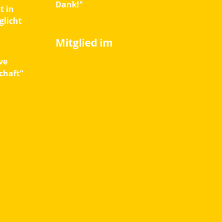
Dank!"
t in
licht
Mitglied im
ve
chaft“