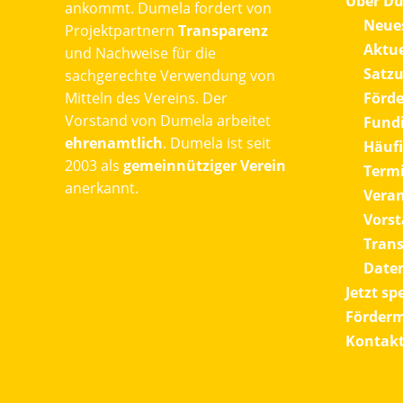
Über D
ankommt. Dumela fordert von
Neue
Projektpartnern
Transparenz
Aktue
und Nachweise für die
Satz
sachgerechte Verwendung von
Mitteln des Vereins. Der
Förde
Vorstand von Dumela arbeitet
Fundi
ehrenamtlich
. Dumela ist seit
Häufi
2003 als
gemeinnütziger Verein
Term
anerkannt.
Vera
Vors
Tran
Date
Jetzt s
Förderm
Kontak