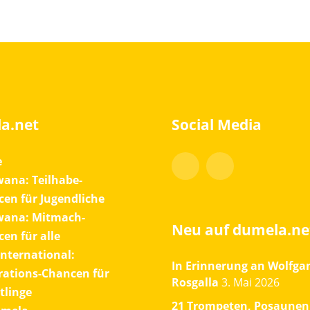
a.net
Social Media
Facebook
Instagram
e
ana: Teilhabe-
en für Jugendliche
wana: Mitmach-
Neu auf dumela.ne
en für alle
International:
In Erinnerung an Wolfga
rations-Chancen für
Rosgalla
3. Mai 2026
tlinge
21 Trompeten, Posaunen