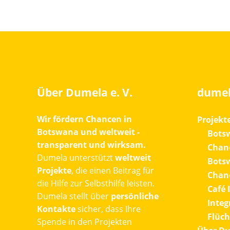
Über Dumela e. V.
dumel
Wir fördern Chancen in
Projekt
Botswana und weltweit -
Botsw
transparent und wirksam.
Chanc
Dumela unterstützt
weltweit
Bots
Projekte
, die einen Beitrag für
Chanc
die Hilfe zur Selbsthilfe leisten.
Café 
Dumela stellt über
persönliche
Integ
Kontakte
sicher, dass Ihre
Flüch
Spende in den Projekten