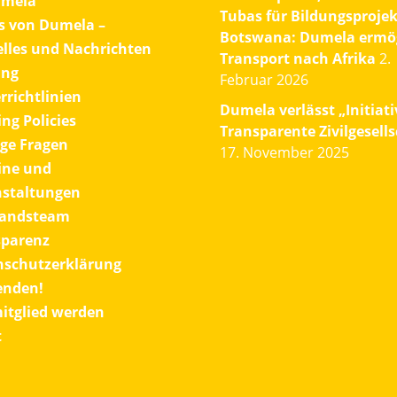
umela
Tubas für Bildungsprojek
s von Dumela –
Botswana: Dumela ermög
lles und Nachrichten
Transport nach Afrika
2.
ung
Februar 2026
rrichtlinien
Dumela verlässt „Initiati
ng Policies
Transparente Zivilgesells
ge Fragen
17. November 2025
ine und
nstaltungen
tandsteam
sparenz
nschutzerklärung
penden!
itglied werden
t