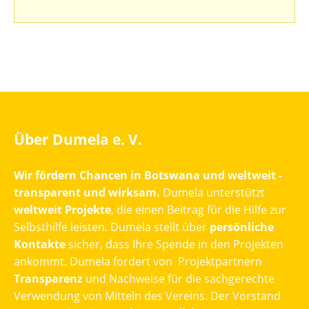
Über Dumela e. V.
Wir fördern Chancen in Botswana und weltweit -
transparent und wirksam.
Dumela unterstützt
weltweit Projekte
, die einen Beitrag für die Hilfe zur
Selbsthilfe leisten. Dumela stellt über
persönliche
Kontakte
sicher, dass Ihre Spende in den Projekten
ankommt. Dumela fordert von Projektpartnern
Transparenz
und Nachweise für die sachgerechte
Verwendung von Mitteln des Vereins. Der Vorstand