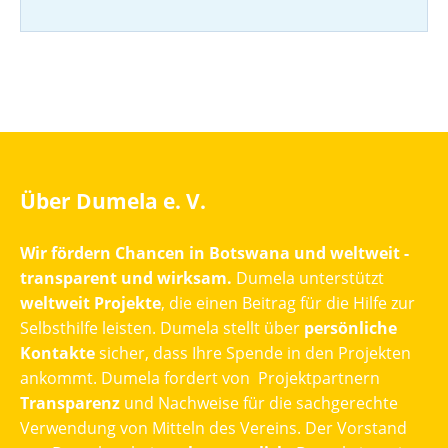
Über Dumela e. V.
Wir fördern Chancen in Botswana und weltweit -
transparent und wirksam.
Dumela unterstützt
weltweit Projekte
, die einen Beitrag für die Hilfe zur
Selbsthilfe leisten. Dumela stellt über
persönliche
Kontakte
sicher, dass Ihre Spende in den Projekten
ankommt. Dumela fordert von Projektpartnern
Transparenz
und Nachweise für die sachgerechte
Verwendung von Mitteln des Vereins. Der Vorstand