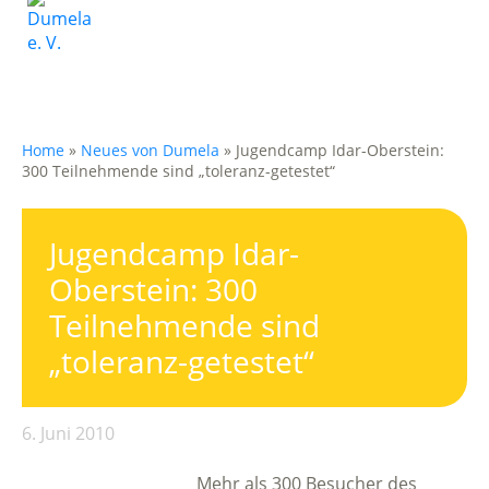
Home
»
Neues von Dumela
»
Jugendcamp Idar-Oberstein:
300 Teilnehmende sind „toleranz-getestet“
Jugendcamp Idar-
Oberstein: 300
Teilnehmende sind
„toleranz-getestet“
6. Juni 2010
Mehr als 300 Besucher des