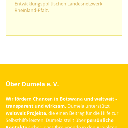
Entwicklungspolitischen Landesnetzwerk
Rheinland-Pfalz.
Über Dumela e. V.
Wir fördern Chancen in Botswana und weltweit -
transparent und wirksam.
Dumela unterstützt
weltweit Projekte
, die einen Beitrag für die Hilfe zur
Selbsthilfe leisten. Dumela stellt über
persönliche
Kontakte
sicher, dass Ihre Spende in den Projekten