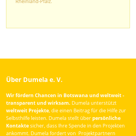
Rheinland-Pfalz.
Über Dumela e. V.
Wir fördern Chancen in Botswana und weltweit -
transparent und wirksam.
Dumela unterstützt
weltweit Projekte
, die einen Beitrag für die Hilfe zur
Selbsthilfe leisten. Dumela stellt über
persönliche
Kontakte
sicher, dass Ihre Spende in den Projekten
ankommt. Dumela fordert von Projektpartnern