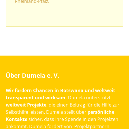
Rheinland-Pfalz.
Über Dumela e. V.
Wir fördern Chancen in Botswana und weltweit -
transparent und wirksam.
Dumela unterstützt
weltweit Projekte
, die einen Beitrag für die Hilfe zur
Selbsthilfe leisten. Dumela stellt über
persönliche
Kontakte
sicher, dass Ihre Spende in den Projekten
ankommt. Dumela fordert von Projektpartnern