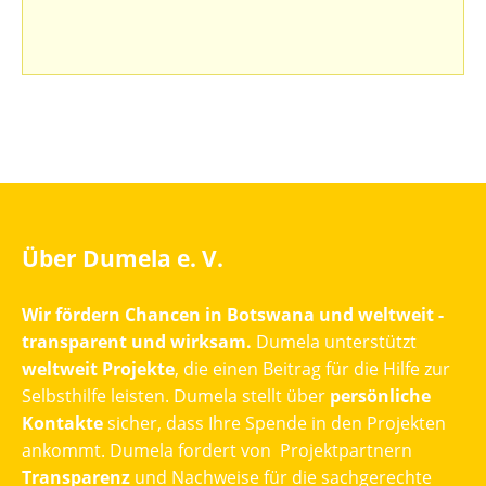
Über Dumela e. V.
Wir fördern Chancen in Botswana und weltweit -
transparent und wirksam.
Dumela unterstützt
weltweit Projekte
, die einen Beitrag für die Hilfe zur
Selbsthilfe leisten. Dumela stellt über
persönliche
Kontakte
sicher, dass Ihre Spende in den Projekten
ankommt. Dumela fordert von Projektpartnern
Transparenz
und Nachweise für die sachgerechte