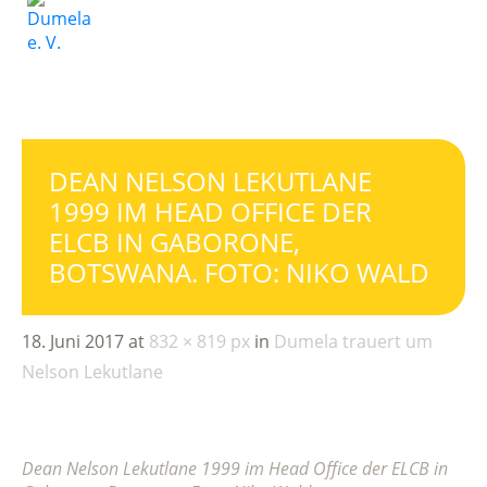
DEAN NELSON LEKUTLANE
1999 IM HEAD OFFICE DER
ELCB IN GABORONE,
BOTSWANA. FOTO: NIKO WALD
18. Juni 2017
at
832 × 819 px
in
Dumela trauert um
Nelson Lekutlane
Dean Nelson Lekutlane 1999 im Head Office der ELCB in