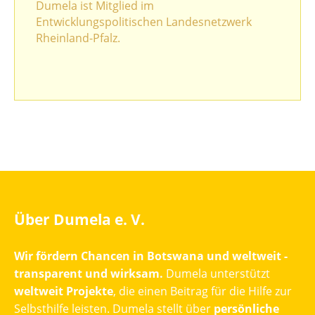
Dumela ist Mitglied im
Entwicklungspolitischen Landesnetzwerk
Rheinland-Pfalz.
Über Dumela e. V.
Wir fördern Chancen in Botswana und weltweit -
transparent und wirksam.
Dumela unterstützt
weltweit Projekte
, die einen Beitrag für die Hilfe zur
Selbsthilfe leisten. Dumela stellt über
persönliche