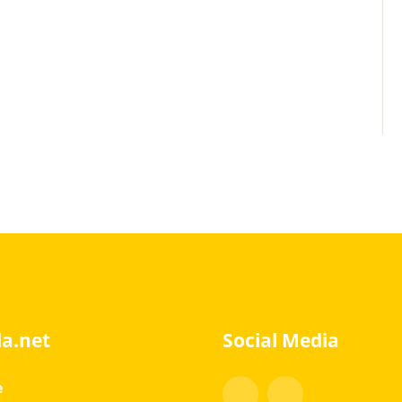
a.net
Social Media
Facebook
Instagram
e