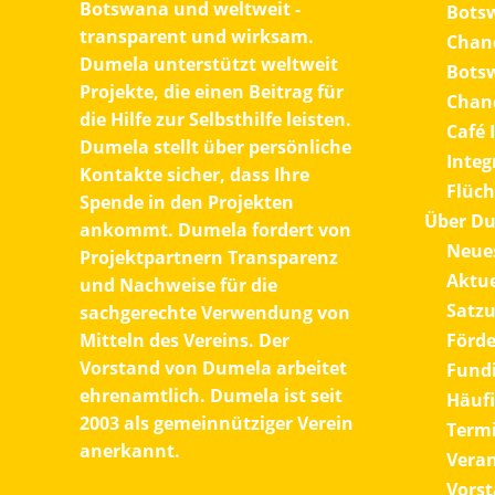
Botswana und weltweit -
Botsw
transparent und wirksam.
Chanc
Dumela unterstützt
weltweit
Bots
Projekte
, die einen Beitrag für
Chanc
die Hilfe zur Selbsthilfe leisten.
Café 
Dumela stellt über
persönliche
Integ
Kontakte
sicher, dass Ihre
Flüch
Spende in den Projekten
Über D
ankommt. Dumela fordert von
Neue
Projektpartnern
Transparenz
Aktue
und Nachweise für die
Satz
sachgerechte Verwendung von
Mitteln des Vereins. Der
Förde
Vorstand von Dumela arbeitet
Fundi
ehrenamtlich
. Dumela ist seit
Häufi
2003 als
gemeinnütziger Verein
Term
anerkannt.
Vera
Vors