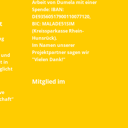
Arbeit von Dumela mit einer
Spende:
IBAN:
DE93560517900110077120,
t
BIC: MALADE51SIM
(Kreissparkasse Rhein-
Hunsrück).
ng
Im Namen unserer
Projektpartner sagen wir
 und
"Vielen Dank!"
t in
licht
Mitglied im
ve
chaft“