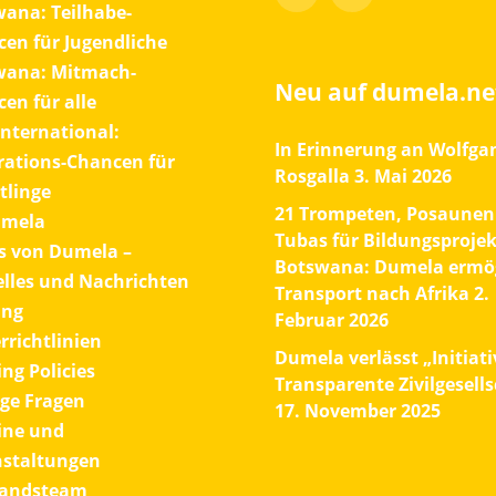
ana: Teilhabe-
en für Jugendliche
wana: Mitmach-
Neu auf dumela.ne
en für alle
International:
In Erinnerung an Wolfga
rations-Chancen für
Rosgalla
3. Mai 2026
tlinge
21 Trompeten, Posaunen
umela
Tubas für Bildungsprojek
s von Dumela –
Botswana: Dumela ermög
lles und Nachrichten
Transport nach Afrika
2.
ung
Februar 2026
rrichtlinien
Dumela verlässt „Initiati
ng Policies
Transparente Zivilgesells
ge Fragen
17. November 2025
ine und
nstaltungen
tandsteam